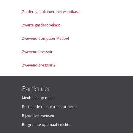
Zolder-slaapkamer met wandkast
Zwarte garderobekast
Zwevend Computer Meubel
Zwevend dressoir
Zwevend dressoir 2
Particulier
Meubelen op maat
Bestaande ruimte transformeren
Bijzondere wensen
Bergruimte optimaal inrichten