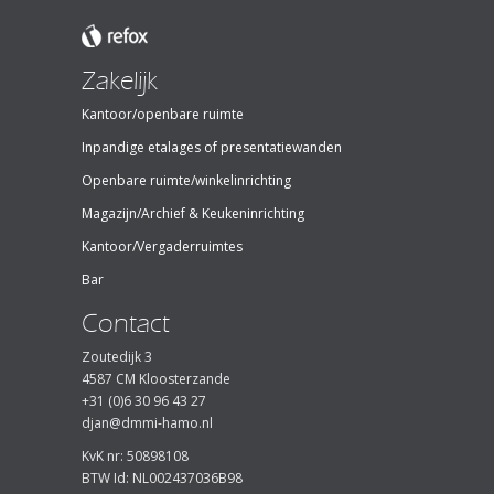
Zakelijk
Kantoor/openbare ruimte
Inpandige etalages of presentatiewanden
Openbare ruimte/winkelinrichting
Magazijn/Archief & Keukeninrichting
Kantoor/Vergaderruimtes
Bar
Contact
Zoutedijk 3
4587 CM Kloosterzande
+31 (0)6 30 96 43 27
djan@dmmi-hamo.nl
KvK nr: 50898108
BTW Id: NL002437036B98