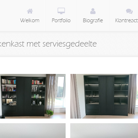
Welkom
Portfolio
Biografie
Klantreact
ekenkast met serviesgedeelte