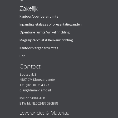
Zakelijk
Kantoor/openbare ruimte
Inpandige etalages of presentatiewanden
Openbare ruimte/winkelinrichting
Magazijn/Archief & Keukeninrichting
Kantoor/Vergaderruimtes
Bar
Contact
Zoutedijk 3
4587 CM Kloosterzande
+31 (0)6 30 96 43 27
djan@dmmi-hamo.nl
KvK nr: 50898108
BTW Id: NL002437036B98
Leverancies & Materiaal