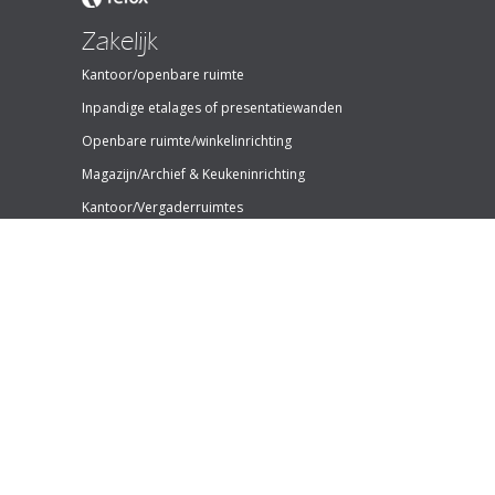
Zakelijk
Kantoor/openbare ruimte
Inpandige etalages of presentatiewanden
Openbare ruimte/winkelinrichting
Magazijn/Archief & Keukeninrichting
Kantoor/Vergaderruimtes
Bar
Contact
Zoutedijk 3
4587 CM Kloosterzande
+31 (0)6 30 96 43 27
djan@dmmi-hamo.nl
KvK nr: 50898108
BTW Id: NL002437036B98
Leverancies & Materiaal